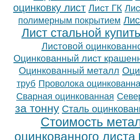
оцинковку лист
Лист ГК
Лис
Лис
полимерным покрытием
Лист стальной купит
Листовой оцинкованн
Оцинкованный лист крашен
Оцинкованный металл
Оци
Проволока оцинкованн
труб
Сварная оцинкованная
Севе
за тонну
Сталь оцинкован
Стоимость мета
оцинкованного листа